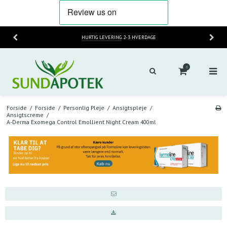
HURTIG LEVERING
2-3 HVERDAGE
0
Forside
/
Forside
/
Personlig Pleje
/
Ansigtspleje
/
Ansigtscreme
/
A-Derma Exomega Control Emollient Night Cream 400ml