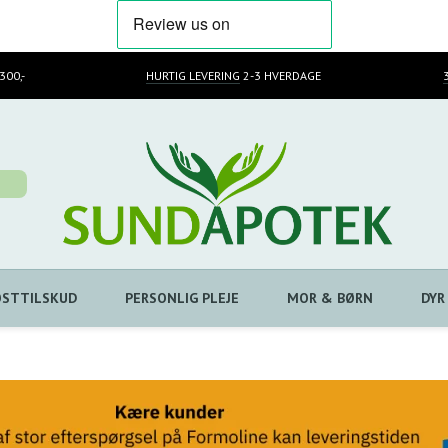
300,-
HURTIG LEVERING
2-3 HVERDAGE
OSTTILSKUD
PERSONLIG PLEJE
MOR & BØRN
DYR