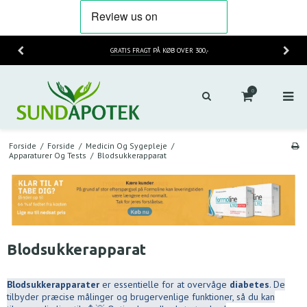
HURTIG LEVERING
2-3 HVERDAGE
0
Forside
/
Forside
/
Medicin Og Sygepleje
/
Apparaturer Og Tests
/
Blodsukkerapparat
Blodsukkerapparat
Blodsukkerapparater
er essentielle for at overvåge
diabetes
. De
tilbyder præcise målinger og brugervenlige funktioner, så du kan