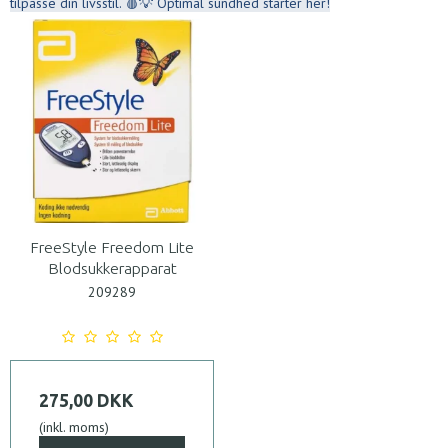
tilpasse din livsstil. 🩸💡 Optimal sundhed starter her!
FreeStyle Freedom Lite
Blodsukkerapparat
209289
275,00 DKK
(inkl. moms)