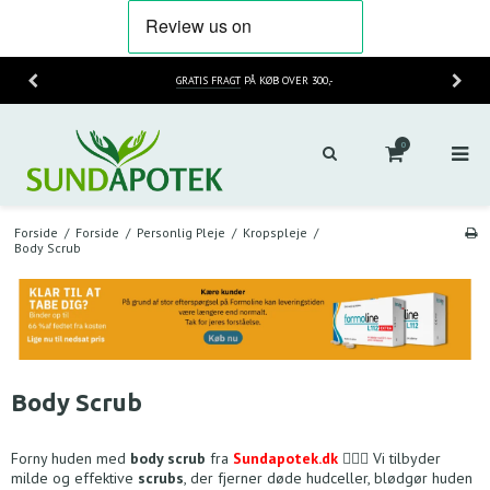
GRATIS FRAGT
PÅ KØB OVER 300,-
0
Forside
/
Forside
/
Personlig Pleje
/
Kropspleje
/
Body Scrub
Body Scrub
Forny huden med
body scrub
fra
Sundapotek.dk
🧖‍♀️✨ Vi tilbyder
milde og effektive
scrubs
, der fjerner døde hudceller, blødgør huden