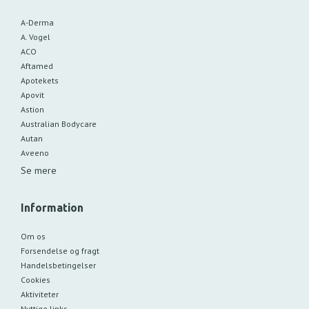
A-Derma
A. Vogel
ACO
Aftamed
Apotekets
Apovit
Astion
Australian Bodycare
Autan
Aveeno
Se mere
Information
Om os
Forsendelse og fragt
Handelsbetingelser
Cookies
Aktiviteter
Nyttige links