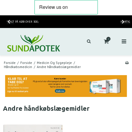
HURTIG LEVERING
2-3 HVERDAGE
0
Forside
/
Forside
/
Medicin Og Sygepleje
/
Håndkøbsmedicin
/
Andre håndkøbslægemidler
Andre håndkøbslægemidler