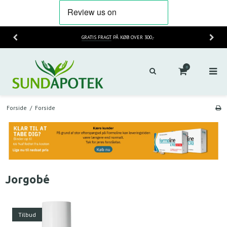
GRATIS FRAGT
PÅ KØB OVER 300,-
0
Forside
/
Forside
Jorgobé
Tilbud