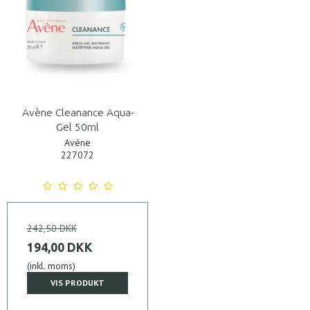
Avène Cleanance Aqua-
Gel 50ml
Avéne
227072
242,50 DKK
194,00 DKK
(inkl. moms)
VIS PRODUKT