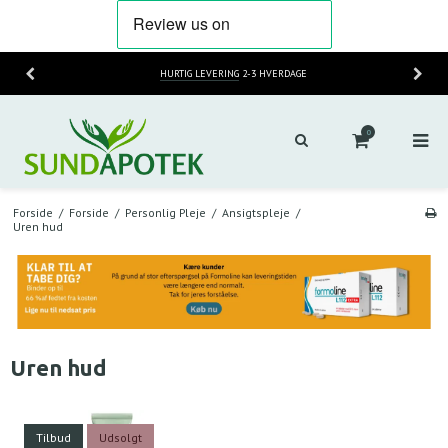
HURTIG LEVERING
2-3 HVERDAGE
0
Forside
/
Forside
/
Personlig Pleje
/
Ansigtspleje
/
Uren hud
Uren hud
Tilbud
Udsolgt