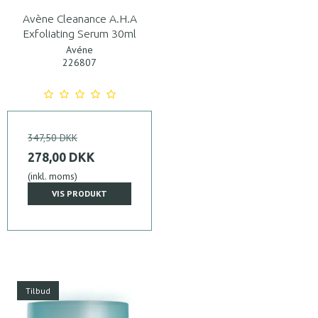
Avène Cleanance A.H.A
Exfoliating Serum 30ml
Avéne
226807
347,50 DKK
278,00 DKK
(inkl. moms)
VIS PRODUKT
Tilbud