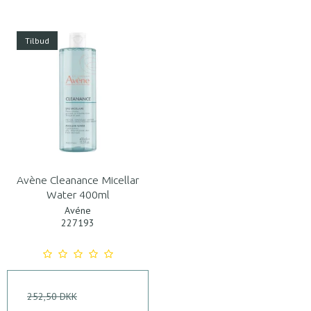
Tilbud
Avène Cleanance Micellar
Water 400ml
Avéne
227193
252,50 DKK