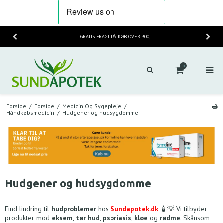
GRATIS FRAGT
PÅ KØB OVER 300,-
0
Forside
/
Forside
/
Medicin Og Sygepleje
/
Håndkøbsmedicin
/
Hudgener og hudsygdomme
Hudgener og hudsygdomme
Find lindring til
hudproblemer
hos
Sundapotek.dk
🧴💡 Vi tilbyder
produkter mod
eksem
,
tør hud
,
psoriasis
,
kløe
og
rødme
. Skånsom