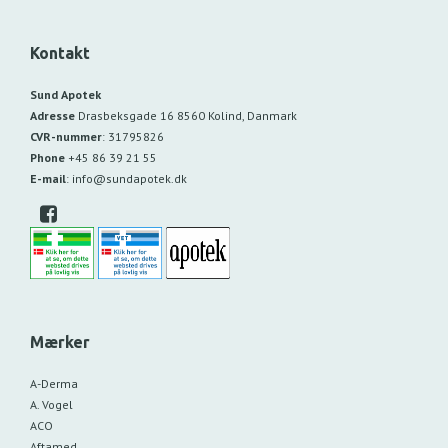
Kontakt
Sund Apotek
Adresse
Drasbeksgade 16
8560 Kolind, Danmark
CVR-nummer
:
31795826
Phone
+45 86 39 21 55
E-mail
:
info@sundapotek.dk
Mærker
A-Derma
A. Vogel
ACO
Aftamed