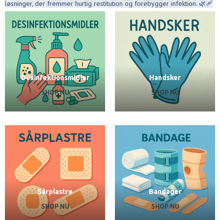
løsninger, der fremmer hurtig restitution og forebygger infektion. 🌿🩹
Desinfektionsmidler
Handsker
SHOP NU
SHOP NU
Sårplastre
Bandager
SHOP NU
SHOP NU