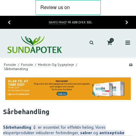
GRATIS FRAGT
PÅ KØB OVER 300,-
0
Forside
/
Forside
/
Medicin Og Sygepleje
/
Sårbehandling
Sårbehandling
Sårbehandling
💉 er essentiel for effektiv heling. Vores
ekspertprodukter inkluderer forbindinger,
salver
og
antiseptiske