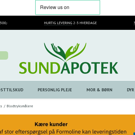
300,-
HURTIG LEVERING
2-3 HVERDAGE
OSTTILSKUD
PERSONLIG PLEJE
MOR & BØRN
DYR
ts
/
Blodtryksmålere