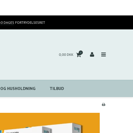
30 DAGES
FORTRYDELSESRET
0
0,00 DKK
 OG HUSHOLDNING
TILBUD