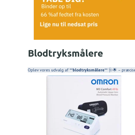
Blodtryksmålere
Oplev vores udvalg af **
blodtryksmålere
** 🩺🌟 – præcis