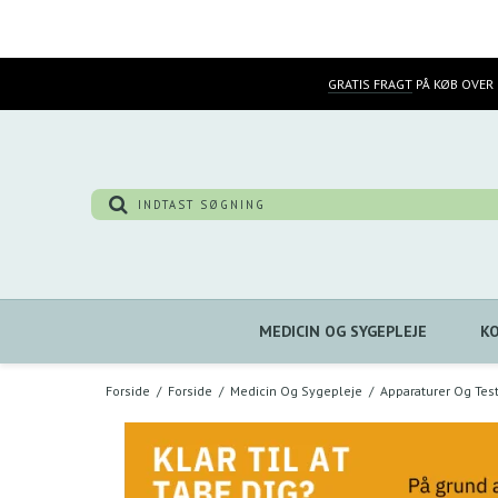
GRATIS FRAGT
PÅ KØB OVER 
MEDICIN OG SYGEPLEJE
K
Forside
/
Forside
/
Medicin Og Sygepleje
/
Apparaturer Og Tes