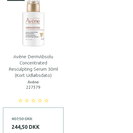
Avène DermAbsolu
Concentrated
Resculpting Serum 30ml
(Kort Udløbsdato)
Avéne
227379
407,50 DKK
244,50 DKK