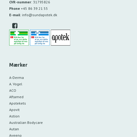
CVR-nummer
:
31795826
Phone
+45 86 39 21 55
E-mail
:
info@sundapotek.dk
Mærker
A-Derma
A. Vogel
ACO
Aftamed
Apotekets
Apovit
Astion
Australian Bodycare
Autan
Aveeno