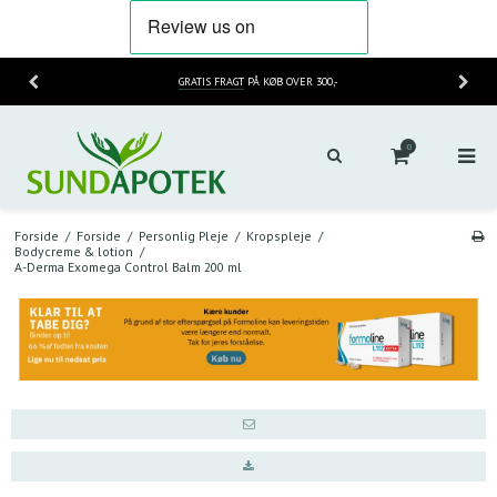
GRATIS FRAGT
PÅ KØB OVER 300,-
0
Forside
/
Forside
/
Personlig Pleje
/
Kropspleje
/
Bodycreme & lotion
/
A-Derma Exomega Control Balm 200 ml