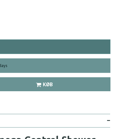
days
KØB