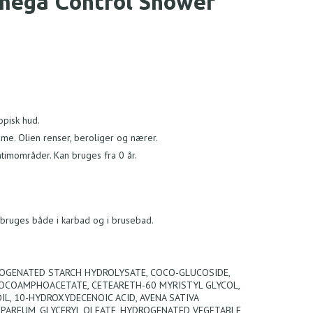
ega Control Shower
opisk hud.
me. Olien renser, beroliger og nærer.
ntimområder. Kan bruges fra 0 år.
 bruges både i karbad og i brusebad.
YDROGENATED STARCH HYDROLYSATE, COCO-GLUCOSIDE,
COCOAMPHOACETATE, CETEARETH-60 MYRISTYL GLYCOL,
L, 10-HYDROXYDECENOIC ACID, AVENA SATIVA
, PARFUM, GLYCERYL OLEATE, HYDROGENATED VEGETABLE