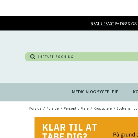
GRATIS FRAGT
PÅ KØB OVER 
MEDICIN OG SYGEPLEJE
K
Forside
/
Forside
/
Personlig Pleje
/
Kropspleje
/
Bodyshampo