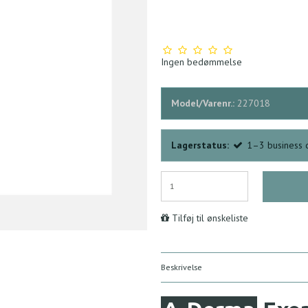
Ingen bedømmelse
Model/Varenr.:
227018
Lagerstatus:
1–3 business 
Tilføj til ønskeliste
Beskrivelse