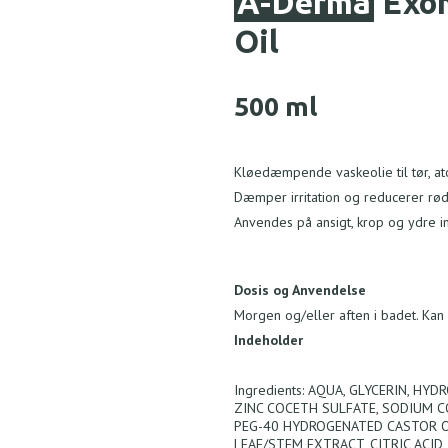
A-Derma
Exom
Oil
500 ml
Kløedæmpende vaskeolie til tør, at
Dæmper irritation og reducerer rød
Anvendes på ansigt, krop og ydre i
Dosis og Anvendelse
Morgen og/eller aften i badet. Kan
Indeholder
Ingredients: AQUA, GLYCERIN, H
ZINC COCETH SULFATE, SODIUM 
PEG-40 HYDROGENATED CASTOR OI
LEAF/STEM EXTRACT, CITRIC ACID