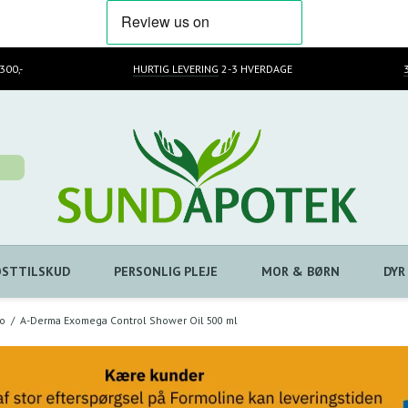
300,-
HURTIG LEVERING
2-3 HVERDAGE
OSTTILSKUD
PERSONLIG PLEJE
MOR & BØRN
DYR
o
/
A-Derma Exomega Control Shower Oil 500 ml