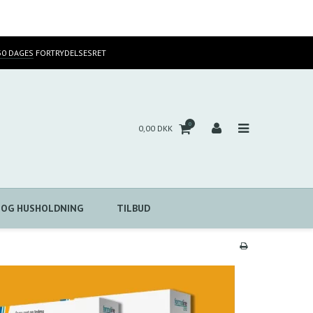
30 DAGES
FORTRYDELSESRET
0
0,00 DKK
 OG HUSHOLDNING
TILBUD