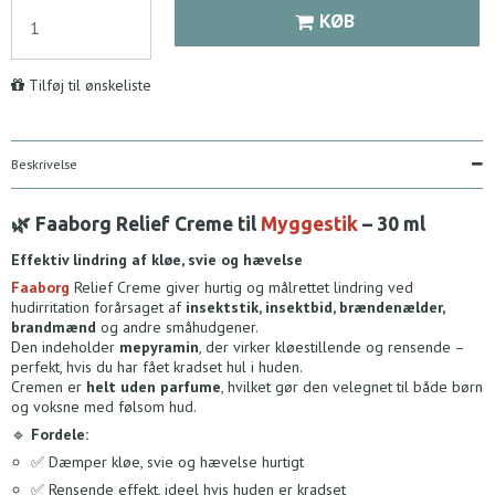
KØB
Tilføj til ønskeliste
Beskrivelse
🌿 Faaborg Relief Creme til
Myggestik
– 30 ml
Effektiv lindring af kløe, svie og hævelse
Faaborg
Relief Creme giver hurtig og målrettet lindring ved
hudirritation forårsaget af
insektstik, insektbid, brændenælder,
brandmænd
og andre småhudgener.
Den indeholder
mepyramin
, der virker kløestillende og rensende –
perfekt, hvis du har fået kradset hul i huden.
Cremen er
helt uden parfume
, hvilket gør den velegnet til både børn
og voksne med følsom hud.
🔹
Fordele:
✅ Dæmper kløe, svie og hævelse hurtigt
✅ Rensende effekt, ideel hvis huden er kradset