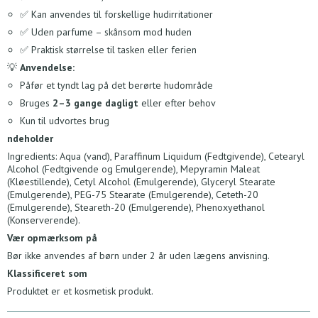
✅ Kan anvendes til forskellige hudirritationer
✅ Uden parfume – skånsom mod huden
✅ Praktisk størrelse til tasken eller ferien
💡
Anvendelse:
Påfør et tyndt lag på det berørte hudområde
Bruges
2–3 gange dagligt
eller efter behov
Kun til udvortes brug
ndeholder
Ingredients: Aqua (vand), Paraffinum Liquidum (Fedtgivende), Cetearyl
Alcohol (Fedtgivende og Emulgerende), Mepyramin Maleat
(Kløestillende), Cetyl Alcohol (Emulgerende), Glyceryl Stearate
(Emulgerende), PEG-75 Stearate (Emulgerende), Ceteth-20
(Emulgerende), Steareth-20 (Emulgerende), Phenoxyethanol
(Konserverende).
Vær opmærksom på
Bør ikke anvendes af børn under 2 år uden lægens anvisning.
Klassificeret som
Produktet er et kosmetisk produkt.