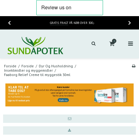
HURTIG LEVERING
2-3 HVERDAGE
0
Forside
/
Forside
/
Dyr Og Husholdning
/
Insektmidler og myggemidler
/
Faaborg Relief Creme til myggestik 30ml