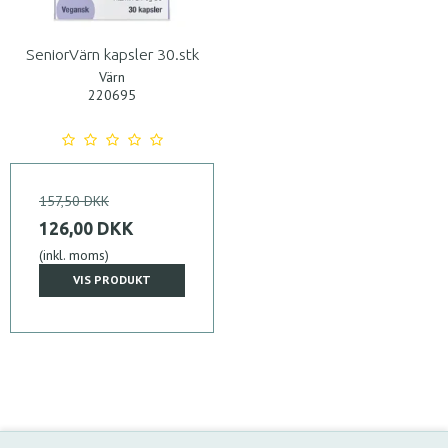
SeniorVärn kapsler 30.stk
Värn
220695
157,50 DKK
126,00 DKK
(inkl. moms)
VIS PRODUKT