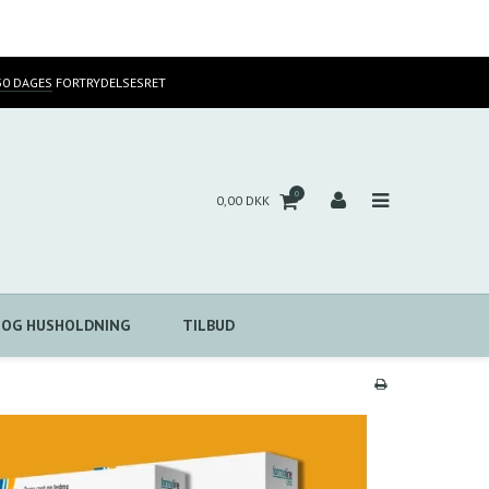
30 DAGES
FORTRYDELSESRET
0
0,00 DKK
 OG HUSHOLDNING
TILBUD