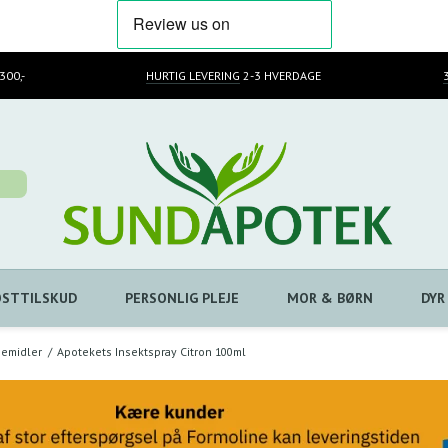
300,-
HURTIG LEVERING
2-3 HVERDAGE
OSTTILSKUD
PERSONLIG PLEJE
MOR & BØRN
DYR
gemidler
/
Apotekets Insektspray Citron 100ml