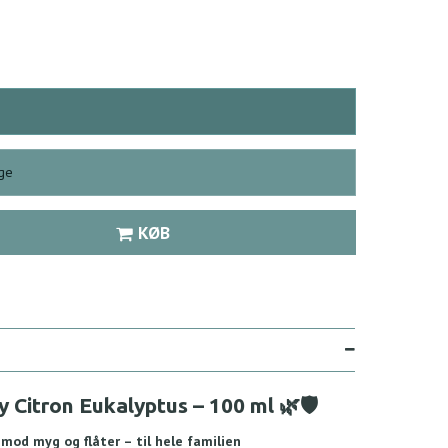
ge
KØB
 Citron Eukalyptus – 100 ml 🌿🛡️
 mod myg og flåter – til hele familien