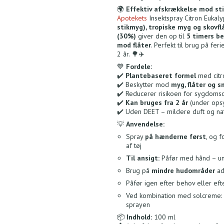
🌍
Effektiv afskrækkelse mod sti
Apotekets
Insektspray Citron Eukal
stikmyg), tropiske myg og skovfl
(30%)
giver den op til
5 timers b
mod flåter
. Perfekt til brug på fer
2 år. 🌳✈️
💙
Fordele:
✔️
Plantebaseret formel
med citr
✔️ Beskytter mod
myg, flåter og 
✔️ Reducerer risikoen for sygdomso
✔️
Kan bruges fra 2 år
(under opsy
✔️ Uden DEET – mildere duft og natu
💡
Anvendelse:
Spray
på hænderne først
, og 
af tøj
Til ansigt:
Påfør med hånd – u
Brug på
mindre hudområder
ad
Påfør igen efter behov eller eft
Ved kombination med solcreme:
sprayen
📦
Indhold:
100 ml