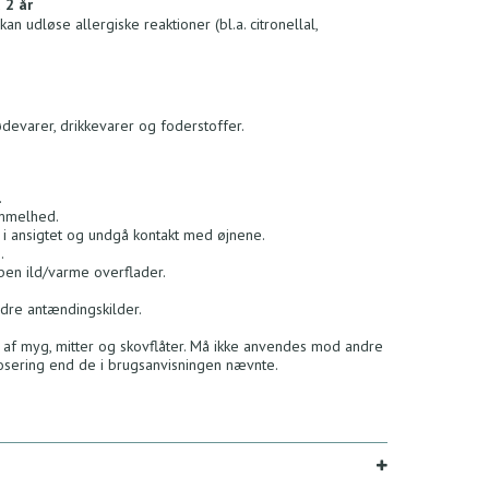
 2 år
kan udløse allergiske reaktioner (bl.a. citronellal,
varer, drikkevarer og foderstoffer.
.
immelhed.
i ansigtet og undgå kontakt med øjnene.
.
ben ild/varme overflader.
ndre antændingskilder.
 af myg, mitter og skovflåter. Må ikke anvendes mod andre
osering end de i brugsanvisningen nævnte.