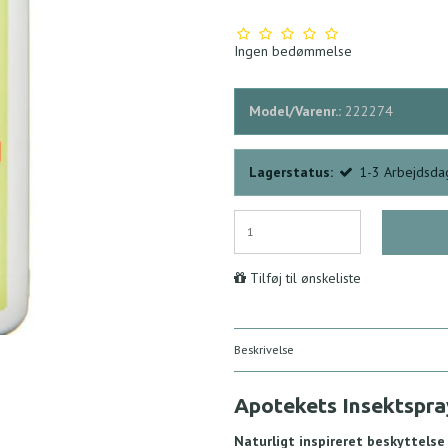
Ingen bedømmelse
Model/Varenr.:
222274
Lagerstatus:
1-3 Arbejdsda
Tilføj til ønskeliste
Beskrivelse
Apotekets Insektspray
Naturligt inspireret beskyttelse