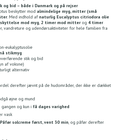
k og bid – både i Danmark og på rejser
yptus beskytter mod
almindelige myg, mitter (små
åter
. Med indhold af
naturlig Eucalyptus citriodora olie
eskyttelse mod myg
,
2 timer mod mitter
og
4 timer
ier, vandreture og udendørsaktiviteter for hele familien fra
on-eukalyptusolie
små stikmyg
verførende stik og bid
n af voksne)
rligt alternativ
fordel derefter jævnt på de hudområder, der ikke er dækket
ndgå øjne og mund
 gangen og kun i
få dages varighed
er vask
Påfør solcreme først, vent 30 min
, og påfør derefter