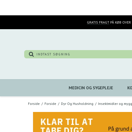
GRATIS FRAGT
PÅ KØB OVER 
MEDICIN OG SYGEPLEJE
K
Forside
/
Forside
/
Dyr Og Husholdning
/
Insektmidler og myg