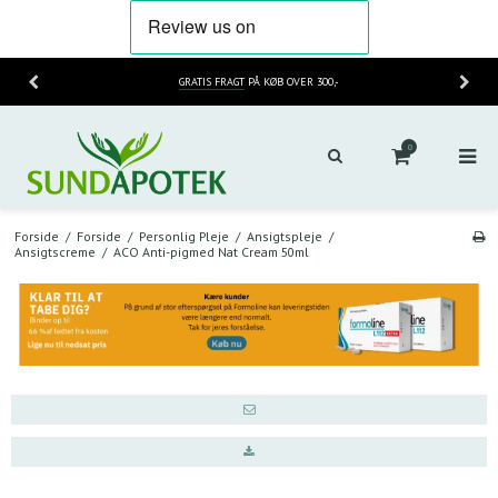
HURTIG LEVERING
2-3 HVERDAGE
0
Forside
/
Forside
/
Personlig Pleje
/
Ansigtspleje
/
Ansigtscreme
/
ACO Anti-pigmed Nat Cream 50ml