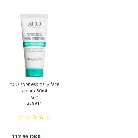
ACO spotless daily face
cream 50ml
ACO
228914
112,95 DKK