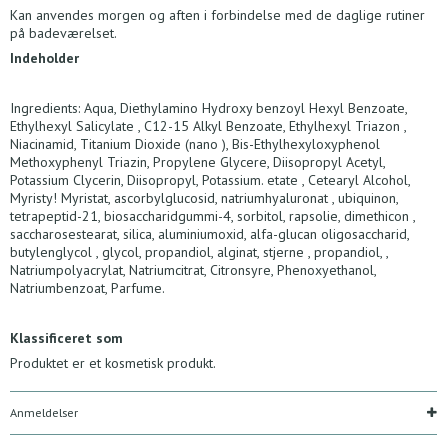
Kan anvendes morgen og aften i forbindelse med de daglige rutiner
på badeværelset.
Indeholder
Ingredients: Aqua, Diethylamino Hydroxy benzoyl Hexyl Benzoate,
Ethylhexyl Salicylate , C12-15 Alkyl Benzoate, Ethylhexyl Triazon ,
Niacinamid, Titanium Dioxide (nano ), Bis-Ethylhexyloxyphenol
Methoxyphenyl Triazin, Propylene Glycere, Diisopropyl Acetyl,
Potassium Clycerin, Diisopropyl, Potassium. etate , Cetearyl Alcohol,
Myristy! Myristat, ascorbylglucosid, natriumhyaluronat , ubiquinon,
tetrapeptid-21, biosaccharidgummi-4, sorbitol, rapsolie, dimethicon ,
saccharosestearat, silica, aluminiumoxid, alfa-glucan oligosaccharid,
butylenglycol , glycol, propandiol, alginat, stjerne , propandiol, ,
Natriumpolyacrylat, Natriumcitrat, Citronsyre, Phenoxyethanol,
Natriumbenzoat, Parfume.
Klassificeret som
Produktet er et kosmetisk produkt.
Anmeldelser