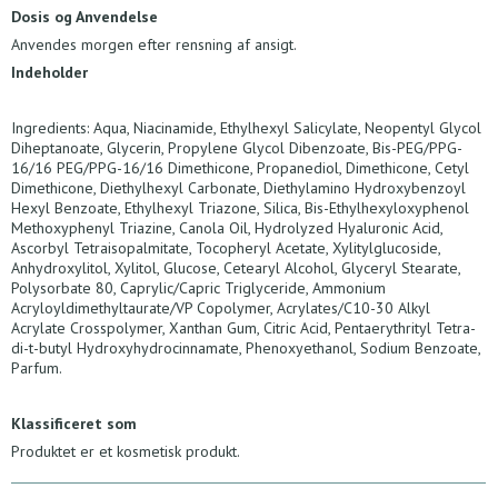
Dosis og Anvendelse
Anvendes morgen efter rensning af ansigt.
Indeholder
Ingredients: Aqua, Niacinamide, Ethylhexyl Salicylate, Neopentyl Glycol
Diheptanoate, Glycerin, Propylene Glycol Dibenzoate, Bis-PEG/PPG-
16/16 PEG/PPG-16/16 Dimethicone, Propanediol, Dimethicone, Cetyl
Dimethicone, Diethylhexyl Carbonate, Diethylamino Hydroxybenzoyl
Hexyl Benzoate, Ethylhexyl Triazone, Silica, Bis-Ethylhexyloxyphenol
Methoxyphenyl Triazine, Canola Oil, Hydrolyzed Hyaluronic Acid,
Ascorbyl Tetraisopalmitate, Tocopheryl Acetate, Xylitylglucoside,
Anhydroxylitol, Xylitol, Glucose, Cetearyl Alcohol, Glyceryl Stearate,
Polysorbate 80, Caprylic/Capric Triglyceride, Ammonium
Acryloyldimethyltaurate/VP Copolymer, Acrylates/C10-30 Alkyl
Acrylate Crosspolymer, Xanthan Gum, Citric Acid, Pentaerythrityl Tetra-
di-t-butyl Hydroxyhydrocinnamate, Phenoxyethanol, Sodium Benzoate,
Parfum.
Klassificeret som
Produktet er et kosmetisk produkt.