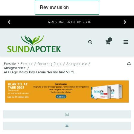
GRATIS FRAGT
PÅ KØB OVER 300,-
0
Forside
/
Forside
/
Personlig Pleje
/
Ansigtspleje
/
Ansigtscreme
/
ACO Age Delay Day Cream Normal hud 50 ml