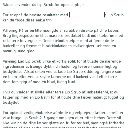
Sådan anvender du Lip Scrub for optimal pleje:
For at opnå de
bedste resultater med
Australian Bodycare
s Lip Scrub
kan du følge disse enkle trin:
Påføring: Påfør en lille mængde af scrubben direkte på dine læber.
Brug fingerspidserne til at massere produktet blidt ind i læberne med
cirkulære bevægelser. Denne teknik hjælper med at fjerne døde
hudceller og fremmer blodcirkulationen, hvilket giver læberne en
naturlig, sund glød.
Virkning: Lad Lip Scrub virke et kort øjeblik for at tillade de nærende
ingredienser at trænge dybt ind i huden og levere intensiv fugt og
beskyttelse. Afslut enten ved at lade Lip Scrub sidde og fungere som
en balm, eller ved at skylle læberne med lunkent vand eller tørre
dem forsigtigt af med en blød, fugtig klud.
Hvis du vælger at skylle eller tørre Lip Scrub af, anbefaler vi, at du
følger op med en Lip Balm for at holde dine læber naturligt fugtet og
beskyttet.
For optimal vedligeholdelse af bløde og velplejede læber anbefaler
vi at bruge Lip Scrub 2-3 gange om ugen eller efter behov. Dette vil
ikke kun holde dine læber glatte og fri for tør hud, men også forbedre
effekten af dine andre læbeprodukter ved at forbedre absorptionen