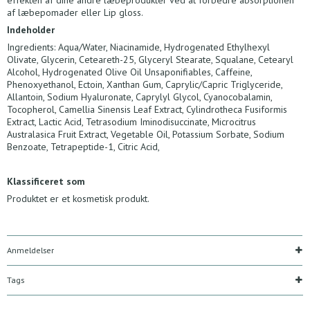
af læbepomader eller Lip gloss.
Indeholder
Ingredients: Aqua/Water, Niacinamide, Hydrogenated Ethylhexyl
Olivate, Glycerin, Ceteareth-25, Glyceryl Stearate, Squalane, Cetearyl
Alcohol, Hydrogenated Olive Oil Unsaponifiables, Caffeine,
Phenoxyethanol, Ectoin, Xanthan Gum, Caprylic/Capric Triglyceride,
Allantoin, Sodium Hyaluronate, Caprylyl Glycol, Cyanocobalamin,
Tocopherol, Camellia Sinensis Leaf Extract, Cylindrotheca Fusiformis
Extract, Lactic Acid, Tetrasodium Iminodisuccinate, Microcitrus
Australasica Fruit Extract, Vegetable Oil, Potassium Sorbate, Sodium
Benzoate, Tetrapeptide-1, Citric Acid,
Klassificeret som
Produktet er et kosmetisk produkt.
Anmeldelser
Tags