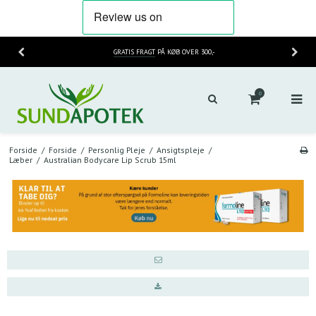
GRATIS FRAGT
PÅ KØB OVER 300,-
0
Forside
/
Forside
/
Personlig Pleje
/
Ansigtspleje
/
Læber
/
Australian Bodycare Lip Scrub 15ml