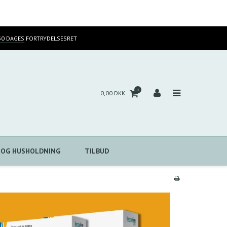
30 DAGES
FORTRYDELSESRET
0
0,00 DKK
 OG HUSHOLDNING
TILBUD