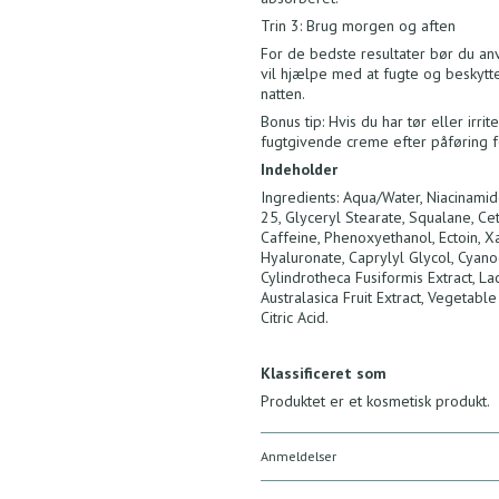
Trin 3: Brug morgen og aften
For de bedste resultater bør du 
vil hjælpe med at fugte og beskytt
natten.
Bonus tip: Hvis du har tør eller i
fugtgivende creme efter påføring fo
Indeholder
Ingredients: Aqua/Water, Niacinamid
25, Glyceryl Stearate, Squalane, Ce
Caffeine, Phenoxyethanol, Ectoin, X
Hyaluronate, Caprylyl Glycol, Cyano
Cylindrotheca Fusiformis Extract, La
Australasica Fruit Extract, Vegetab
Citric Acid.
Klassificeret som
Produktet er et kosmetisk produkt.
Anmeldelser