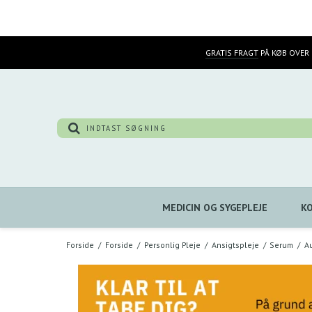
GRATIS FRAGT
PÅ KØB OVER 
MEDICIN OG SYGEPLEJE
K
Forside
/
Forside
/
Personlig Pleje
/
Ansigtspleje
/
Serum
/
A