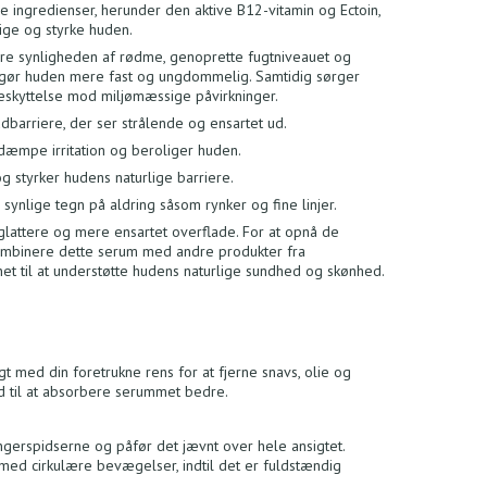
e ingredienser, herunder den aktive B12-vitamin og Ectoin,
lige og styrke huden.
re synligheden af rødme, genoprette fugtniveauet og
et gør huden mere fast og ungdommelig. Samtidig sørger
beskyttelse mod miljømæssige påvirkninger.
dbarriere, der ser strålende og ensartet ud.
æmpe irritation og beroliger huden.
og styrker hudens naturlige barriere.
synlige tegn på aldring såsom rynker og fine linjer.
glattere og mere ensartet overflade. For at opnå de
 kombinere dette serum med andre produkter fra
net til at understøtte hudens naturlige sundhed og skønhed.
gt med din foretrukne rens for at fjerne snavs, olie og
d til at absorbere serummet bedre.
gerspidserne og påfør det jævnt over hele ansigtet.
med cirkulære bevægelser, indtil det er fuldstændig