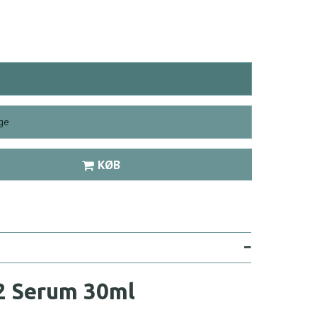
ge
KØB
2 Serum 30ml