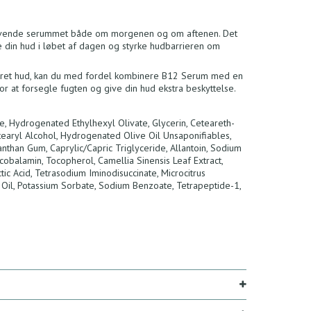
anvende serummet både om morgenen og om aftenen. Det
e din hud i løbet af dagen og styrke hudbarrieren om
rriteret hud, kan du med fordel kombinere B12 Serum med en
r at forsegle fugten og give din hud ekstra beskyttelse.
e, Hydrogenated Ethylhexyl Olivate, Glycerin, Ceteareth-
tearyl Alcohol, Hydrogenated Olive Oil Unsaponifiables,
anthan Gum, Caprylic/Capric Triglyceride, Allantoin, Sodium
cobalamin, Tocopherol, Camellia Sinensis Leaf Extract,
ctic Acid, Tetrasodium Iminodisuccinate, Microcitrus
le Oil, Potassium Sorbate, Sodium Benzoate, Tetrapeptide-1,