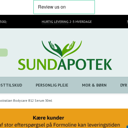
300,-
HURTIG LEVERING
2-3 HVERDAGE
OSTTILSKUD
PERSONLIG PLEJE
MOR & BØRN
DYR
ustralian Bodycare B12 Serum 30ml