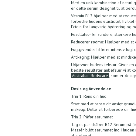
Med en unik kombination af naturlig
er dette serum designet til at bero
Vitamin B12 hjælper med at reduce
forbedre hudens elasticitet, hvilk
Ectoin for langvarig hydrering og 
Resultatet= En sundere, stærkere hu
Reducerer rødme: Hjælper med at d
Fugtgivende: Tilfører intensiv fugt 
Anti-aging: Hjælper med at mindske 
Udjævner hudens tekstur: Giver en 
bedste resultater anbefaler vi at
Australian Bodycare
, som er desig
Dosis og Anvendelse
Trin 1: Rens din hud
Start med at rense dit ansigt grundi
makeup. Dette vil forberede din hu
Trin 2: Påfør serummet
Tag et par dråber B12 Serum på fin
Massér blidt serummet ind i huden 
absorberet.