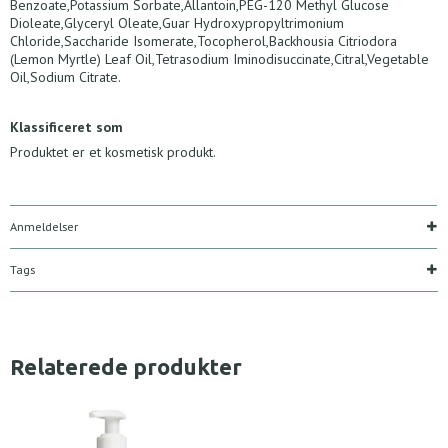
Benzoate,Potassium Sorbate,Allantoin,PEG-120 Methyl Glucose
Dioleate,Glyceryl Oleate,Guar Hydroxypropyltrimonium
Chloride,Saccharide Isomerate,Tocopherol,Backhousia Citriodora
(Lemon Myrtle) Leaf Oil,Tetrasodium Iminodisuccinate,Citral,Vegetable
Oil,Sodium Citrate.
Klassificeret som
Produktet er et kosmetisk produkt.
Anmeldelser
Tags
Relaterede produkter