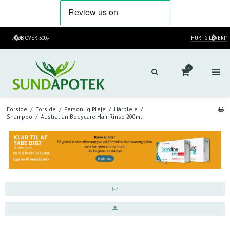
HURTIG LEVERING
2-3 HVERDAGE
0
Forside
/
Forside
/
Personlig Pleje
/
Hårpleje
/
Shampoo
/
Australian Bodycare Hair Rinse 200ml