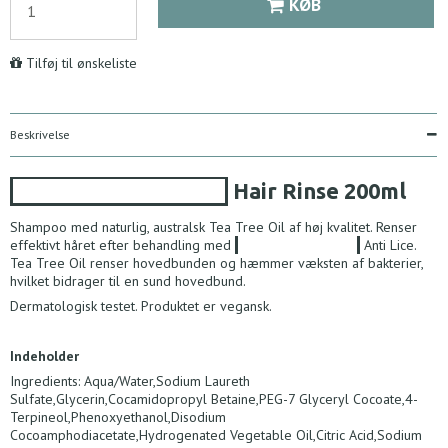
KØB
Tilføj til ønskeliste
Beskrivelse
Australian Bodycare
Hair Rinse
200ml
Shampoo med naturlig, australsk Tea Tree Oil af høj kvalitet. Renser
effektivt håret efter behandling med
Australian Bodycare
Anti Lice.
Tea Tree Oil renser hovedbunden og hæmmer væksten af bakterier,
hvilket bidrager til en sund hovedbund.
Dermatologisk testet. Produktet er vegansk.
Indeholder
Ingredients: Aqua/Water,Sodium Laureth
Sulfate,Glycerin,Cocamidopropyl Betaine,PEG-7 Glyceryl Cocoate,4-
Terpineol,Phenoxyethanol,Disodium
Cocoamphodiacetate,Hydrogenated Vegetable Oil,Citric Acid,Sodium