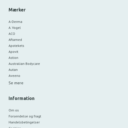
Mærker
A-Derma
A. Vogel
ACO
Aftamed
Apotekets
Apovit
Astion
Australian Bodycare
Autan
Aveeno
Se mere
Information
Om os
Forsendelse og fragt
Handelsbetingelser