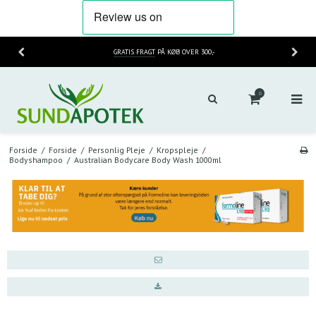
GRATIS FRAGT
PÅ KØB OVER 300,-
0
Forside
/
Forside
/
Personlig Pleje
/
Kropspleje
/
Bodyshampoo
/
Australian Bodycare Body Wash 1000ml