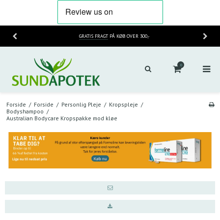
GRATIS FRAGT
PÅ KØB OVER 300,-
0
Forside
/
Forside
/
Personlig Pleje
/
Kropspleje
/
Bodyshampoo
/
Australian Bodycare Kropspakke mod kløe