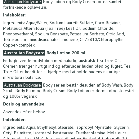
Australian Bodycare
Body Lotion og Body Cream for en samlet
forfriskende oplevelse.
Indeholder:
Ingredients: Aqua/Water, Sodium Laureth Sulfate, Coco-Betaine,
Melaleuca Alternifolia (Tea Tree) Leaf Oil, Sodium Chloride,
Phenoxyethanol, Sodium Benzoate, Potassium Sorbate, Citric Acid,
Tetrasodium Iminodisuccinate, Limonene, CI 75810/Chlorophyllin
Copper-complex.
Australian Bodycare
Body Lotion 200 ml:
En fugtgivende bodylotion med naturlig australsk Tea Tree Oil.
Cremen trænger hurtigt ind og efterlader huden blød og fugtet. Tea
Tree Oil er kendt for at hjælpe med at holde hudens naturlige
mikroflora i balance.
Australian Bodycare
Body serien består desuden af Body Wash, Body
Scrub, Body Balm og Body Cream. Body Lotion er dermatologisk testet
og 100% vegansk.
Dosis og anvendelse:
Anvendes efter behov.
Indeholder:
Ingredients: Aqua, Ethylhexyl Stearate, Isopropyl Myristate, Glycerin,
Cetyl Palmitate, Isostearyl Isostearate, Triethanolamine, Melaleuca
Alternifolia Leaf Oil, 4-Terpineol, Allantoin, Bisabolol, Ceteareth-20,