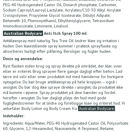
PEG-40 Hydrogenated Castor Oil, Distarch phosphate, Carbomer,
Sodium Caproyl/Lauroyl Lactylate, Acrylates/C10-30 Alkyl Acrylate
Crosspolymer, Propylene Glycol Isostearate, Dibutyl Adipate,
Beheneth-10, Phenoxyethanol, Ethylhexylglycerin, Tetrasodium
Imunodisuccinate, Limonene, Linalool.
Australian Bodycare
Anti Itch Spray 100 ml:
Antikløespray med naturlig Tea Tree Oil lindrer kløe og irritation i
huden. Den kløestillende spray kommer i praktisk sprayflaske og
absorberes hurtigt efter påføring. Beroliger og fugter huden.
Dosis og anvendelse:
Ryst flasken inden brug og spray direkte på området, der klør, svier
eller er irriteret. Brug sprayen flere gange dagligt efter behov. Lad
tørre ind selv eller smør produktet ind med hænderne for hurtigere
optagelse. Du kan bruge antikløespray på hele kroppen – også i
ansigtet. Du bør dog ikke spraye direkte i ansigtet, da produktet ikke
må komme i øjnene. Spray produktet på dine hænder og fordel
herefter i ansigtet. Du bør dagligt pleje din hud med gode
fugtighedscremer for at lindre og forebygge kløe og irriteret hud. Vi
anbefaler Body Lotion og Body Cream fra
Australian Bodycare
.
Indeholder:
Ingredients: Aqua/Water, PEG-40 Hydrogenated Castor Oil, Polysorbate
60, Glycerin, 1,2-Hexanediol, Niacinamide, 4-Terpineol, Betaine,