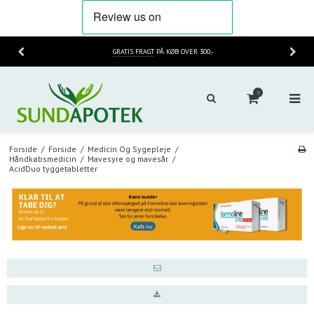
GRATIS FRAGT
PÅ KØB OVER 300,-
0
Forside
/
Forside
/
Medicin Og Sygepleje
/
Håndkøbsmedicin
/
Mavesyre og mavesår
/
AcidDuo tyggetabletter