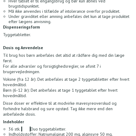
Hver tablet er til engangsbrug og bør kun åbnes ved
brugstidspunktet.
Må ikke anvendes i tilfælde af intolerance overfor produktet.
Under graviditet eller amning anbefales det kun at tage produktet
efter lægens anvisning.
Dispenseringsform
Tyggetabletter.
Dosis og Anvendelse
Til brug hos børn anbefales det altid at rådføre dig med din læge
først.
For alle advarsler og forsigtighedsregler, se afsnit 7 i
brugervejledningen.
Voksne (fra 12 år): Det anbefales at tage 2 tyggetabletter efter hvert
hovedmåltid.
Børn (6-12 år): Det anbefales at tage 1 tyggetablet efter hvert
hovedmåltid.
Disse doser er effektive til at modvirke mavesyreoverskud og
forhindre halsbrand og sure opstød. Tag ikke mere end den
anbefalede dosis.
Indeholder
36 stk.
Acid
Duo tyggetabletter.
Indholdsstoffer: Natriumalginat 200 mg, alginsyre 50 mg,