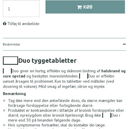
KØB
Tilføj til ønskeliste
Beskrivelse
Acid
Duo tyggetabletter
Acid
Duo giver en hurtig, effektiv og skånsom lindring af
halsbrand og
sure opstød
og beskytter maveslimhinden.
Acid
Duo er effektiv
uanset årsagen til problemet. Kun to tabletter ved måltider (ved
dosering til voksne). Mild smag af ingefær, citron og mynte.
Bemærkning
Tag ikke mere end den anbefalede dosis, da større mængder kan
forårsage forstoppelse eller forbigående diarré.
Produktet er kontraindiceret i tilfælde af kronisk forstoppelse eller
diarré, nyresygdom eller kronisk hjertesvigt. Brug ikke
Acid
Duo i
mere end 30 på hinanden følgende dage.
Hvis symptomerne fortsætter, skal du kontakte din læge.