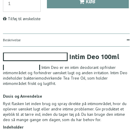
KØB
Tilføj til ønskeliste
Beskrivelse
Australian Bodycare
Intim Deo
100ml
Australian Bodycare
Intim Deo er en intim deodorant opfrisker
intimområdet og forhindrer uønsket lugt og anden irritation. Intim Deo
indeholder bakteriemodvirkende Tea Tree Oil, som holder
intimområdet friskt og lugtfrit.
Dosis og Anvendelse
Ryst flasken let inden brug og spray direkte på intimområdet, hvor du
oplever uønsket lugt eller andre intime problemer. Giv produktet et
øjeblik til at tørre ind, inden du tager tøj på. Du kan bruge den intime
deo så mange gange om dagen, som du har behov for.
Indeholder