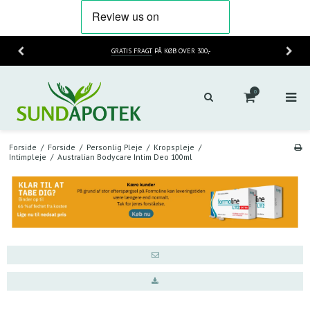
GRATIS FRAGT
PÅ KØB OVER 300,-
0
Forside
/
Forside
/
Personlig Pleje
/
Kropspleje
/
Intimpleje
/
Australian Bodycare Intim Deo 100ml