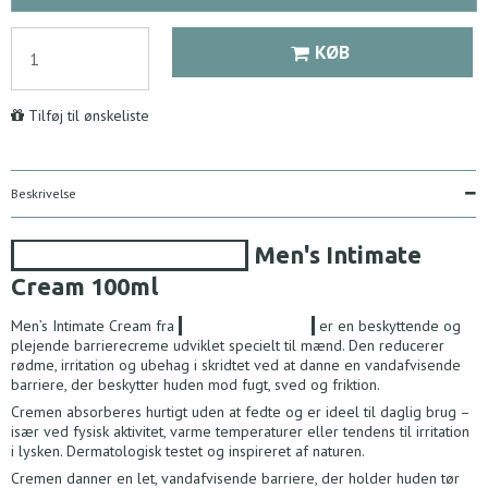
KØB
Tilføj til ønskeliste
Beskrivelse
Australian Bodycare
Men's Intimate
Cream
100ml
Men’s Intimate Cream fra
Australian Bodycare
er en beskyttende og
plejende barrierecreme udviklet specielt til mænd. Den reducerer
rødme, irritation og ubehag i skridtet ved at danne en vandafvisende
barriere, der beskytter huden mod fugt, sved og friktion.
Cremen absorberes hurtigt uden at fedte og er ideel til daglig brug –
især ved fysisk aktivitet, varme temperaturer eller tendens til irritation
i lysken. Dermatologisk testet og inspireret af naturen.
Cremen danner en let, vandafvisende barriere, der holder huden tør