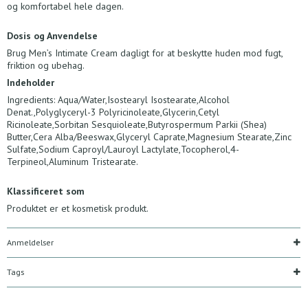
og komfortabel hele dagen.
Dosis og Anvendelse
Brug Men’s Intimate Cream dagligt for at beskytte huden mod fugt,
friktion og ubehag.
Indeholder
Ingredients: Aqua/Water,Isostearyl Isostearate,Alcohol
Denat.,Polyglyceryl-3 Polyricinoleate,Glycerin,Cetyl
Ricinoleate,Sorbitan Sesquioleate,Butyrospermum Parkii (Shea)
Butter,Cera Alba/Beeswax,Glyceryl Caprate,Magnesium Stearate,Zinc
Sulfate,Sodium Caproyl/Lauroyl Lactylate,Tocopherol,4-
Terpineol,Aluminum Tristearate.
Klassificeret som
Produktet er et kosmetisk produkt.
Anmeldelser
Tags