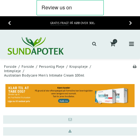
GRATIS FRAGT
PÅ KØB OVER 300,-
0
Forside
/
Forside
/
Personlig Pleje
/
Kropspleje
/
Intimpleje
/
Australian Bodycare Men's Intimate Cream 100ml