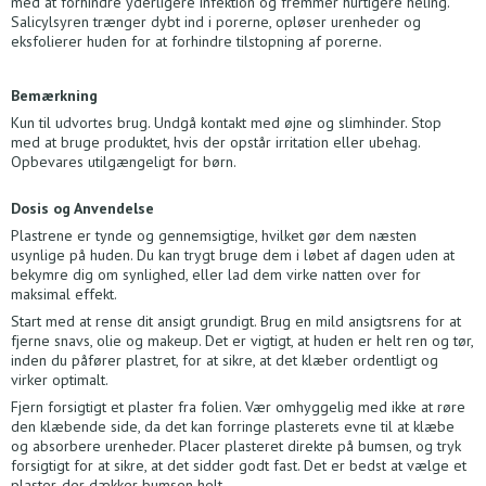
med at forhindre yderligere infektion og fremmer hurtigere heling.
Salicylsyren trænger dybt ind i porerne, opløser urenheder og
eksfolierer huden for at forhindre tilstopning af porerne.
Bemærkning
Kun til udvortes brug. Undgå kontakt med øjne og slimhinder. Stop
med at bruge produktet, hvis der opstår irritation eller ubehag.
Opbevares utilgængeligt for børn.
Dosis og Anvendelse
Plastrene er tynde og gennemsigtige, hvilket gør dem næsten
usynlige på huden. Du kan trygt bruge dem i løbet af dagen uden at
bekymre dig om synlighed, eller lad dem virke natten over for
maksimal effekt.
Start med at rense dit ansigt grundigt. Brug en mild ansigtsrens for at
fjerne snavs, olie og makeup. Det er vigtigt, at huden er helt ren og tør,
inden du påfører plastret, for at sikre, at det klæber ordentligt og
virker optimalt.
Fjern forsigtigt et plaster fra folien. Vær omhyggelig med ikke at røre
den klæbende side, da det kan forringe plasterets evne til at klæbe
og absorbere urenheder. Placer plasteret direkte på bumsen, og tryk
forsigtigt for at sikre, at det sidder godt fast. Det er bedst at vælge et
plaster, der dækker bumsen helt.