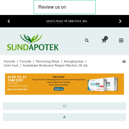
HURTIG LEVERING
2-3 HVERDAGE
0
Forside
/
Forside
/
Personlig Pleje
/
Ansigtspleje
/
Uren hud
/
Australian Bodycare Pimple Patches 20.stk