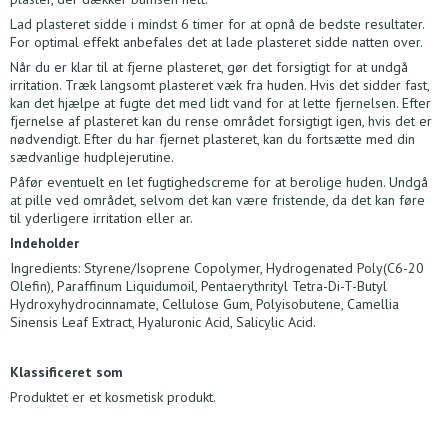
Lad plasteret sidde i mindst 6 timer for at opnå de bedste resultater.
For optimal effekt anbefales det at lade plasteret sidde natten over.
Når du er klar til at fjerne plasteret, gør det forsigtigt for at undgå
irritation. Træk langsomt plasteret væk fra huden. Hvis det sidder fast,
kan det hjælpe at fugte det med lidt vand for at lette fjernelsen. Efter
fjernelse af plasteret kan du rense området forsigtigt igen, hvis det er
nødvendigt. Efter du har fjernet plasteret, kan du fortsætte med din
sædvanlige hudplejerutine.
Påfør eventuelt en let fugtighedscreme for at berolige huden. Undgå
at pille ved området, selvom det kan være fristende, da det kan føre
til yderligere irritation eller ar.
Indeholder
Ingredients: Styrene/Isoprene Copolymer, Hydrogenated Poly(C6-20
Olefin), Paraffinum Liquidumoil, Pentaerythrityl Tetra-Di-T-Butyl
Hydroxyhydrocinnamate, Cellulose Gum, Polyisobutene, Camellia
Sinensis Leaf Extract, Hyaluronic Acid, Salicylic Acid.
Klassificeret som
Produktet er et kosmetisk produkt.