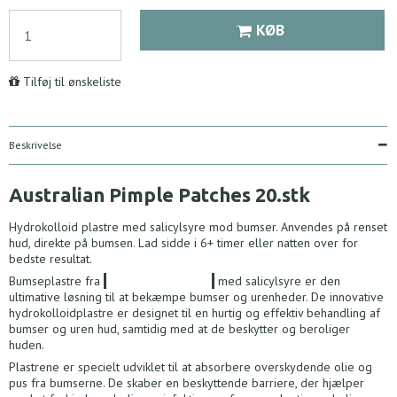
KØB
Tilføj til ønskeliste
Beskrivelse
Australian Pimple Patches 20.stk
Hydrokolloid plastre med salicylsyre mod bumser. Anvendes på renset
hud, direkte på bumsen. Lad sidde i 6+ timer eller natten over for
bedste resultat.
Bumse
plastre fra
Australian Bodycare
med salicy
lsyre er den
ultimative løsning til at bekæmpe bumser og urenheder. De innovative
hydrokolloidplastre er designet til en hurtig og effektiv behandling af
bumser og uren hud, samtidig med at de beskytter og beroliger
huden.
Plastrene er specielt udviklet til at absorbere overskydende olie og
pus fra bumserne. De skaber en beskyttende barriere, der hjælper